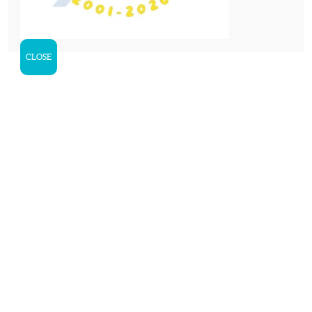
CLOSE
Casal verano inglés 2026
en Can Ton Xic,
Tavèrnoles 2026
English Day Camp en Can Ton Xic,
Tavèrnoles
LUGAR
: Can Ton Xic, Tavèrnoles
(Osona)
FECHA
: 29/6/2026 hasta 24/07/2026
EDADES
: de los 4 a los 12 años
OBJETIVO
: aprender inglés de manera
natural y jugar a fútbol
ACTIVIDADES
: piscina, tiro en arco,
aproximación al caballo, excursiones a
pie, juegos cooperativos, talleres, día de