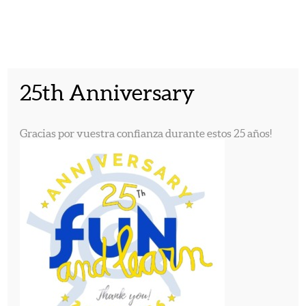
English
Español
Català
25th Anniversary
INICIO
CAMPAMENTOS
Gracias por vuestra confianza durante estos 25 años!
QUIENES SOMOS
URBANOS DE
PROGRAMAS
VERANO
INSCRIPCIÓN
CONTACTO
FOTOGRAFIAS
VIDEOS
TRABAJA CON
NOSOTROS