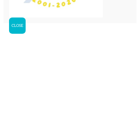
Colònies anglès durant el
curs escolar
CLOSE
Campaments de dos, tres, quatre o cinc
dies durant el curs escolar
Crèdits de síntesi per a l’ESO
Excursions i tallers d’un sol dia –
OUTDOOR ENGLISH DAY
TOT EN ANGLÈS
Adreçat a escoles d’educació infantil i
primària, instituts (ESO, Batxillerat i
Cicles Formatius), universitats, AFAs…
Lloc: Casa de colònies Can Ton Xic,
Tavèrnoles (Osona), a una hora de la
ciutat de Barcelona
Més informació