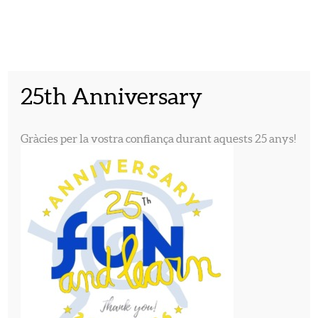
English
Español
Català
25th Anniversary
INICI
PROGRAMES
Gràcies per la vostra confiança durant aquests 25 anys!
QUI SOM
PROGRAMES
INSCRIPCIÓ
CONTACTE
FOTOGRAFIES
VÍDEOS
TREBALLA AMB
NOSALTRES