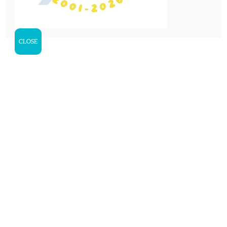
Campamentos en
Inglaterra
(Reino Unido)
CLOSE
DEJA UN COMENTARIO
I agree that my submitted data is being
collected and stored. For further details on
handling user data, see our
Privacy Policy