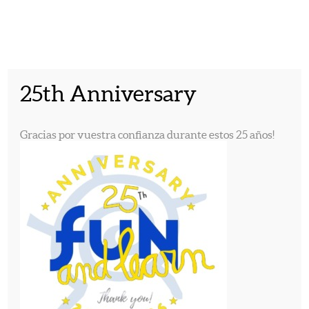
English
Español
Català
25th Anniversary
INICIO
PROGRAMAS EN EL
Gracias por vuestra confianza durante estos 25 años!
QUIENES SOMOS
EXTRANJERO
PROGRAMAS
(+ 17 AÑOS)
INSCRIPCIÓN
CONTACTO
FOTOGRAFIAS
VIDEOS
TRABAJA CON
PDF
NOSOTROS
Campamentos en los
EEUU
Campamentos en
Irlanda